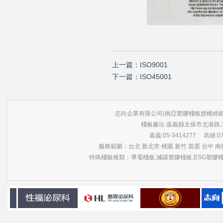
上一篇：
ISO9001
下一篇：
ISO45001
志向企業有限公司(南亞塑膠棧板授權經銷商) 版權所有 ©
棧板廠址:嘉義縣太保市北港路
嘉義:05-3414277 高雄:07-3
服務範圍：台北 新北市 桃園 新竹 苗栗 台中 南投
特殊棧板種類：導電棧板,減碳塑膠棧板,ESG塑膠棧