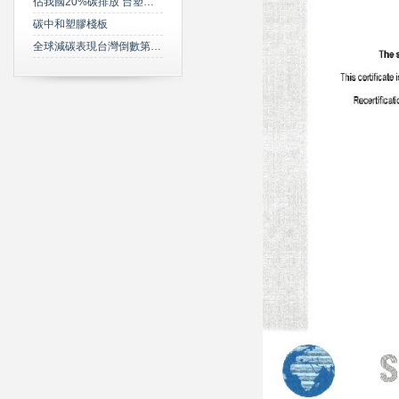
佔我國20%碳排放 台塑規劃2050年達成淨零碳排
碳中和塑膠棧板
全球減碳表現台灣倒數第三 綠委年底提「氣候變遷法」草案雪恥