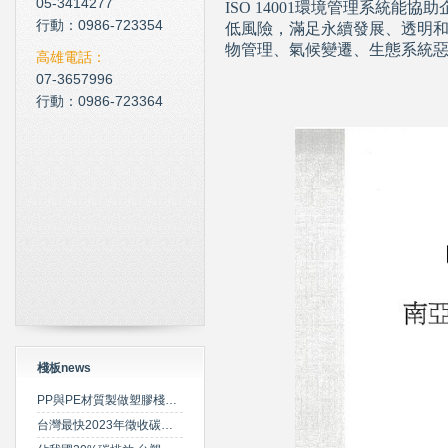
05-3414277
ISO 14001環境管理系統
現在科技化的清潔公司
行動：0986-723354
低風險，滿足永續發展、透明
物管理、氣候變遷、生態系統
雲南臘肉的醃製介紹
高雄電話：
07-3657996
心肌梗塞拍打手肘傳言是假
行動：0986-723364
棧板news
PP與PE材質製做塑膠棧板之特性比較
台灣最快2023年徵收碳費 擬定期調升費率