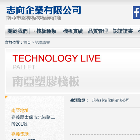
關於我們
棧板種類
棧板實績
品質管理
認證證書
当前位置：
首页
>
認證證書
環保材質的使用已經成為全
台塑王永慶的傳奇一生與典
生活資訊：
現在科技化的清潔公司
雲南臘肉的醃製介紹
南亞地址：
嘉義縣太保市北港路二
心肌梗塞拍打手肘傳言是假
段201號
環保材質的使用已經成為全
嘉義電話：
台塑王永慶的傳奇一生與典