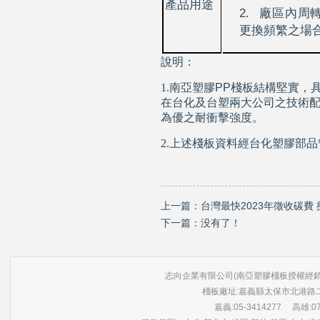
產品用途
2.
廠區內周
更換頻繁之場
說明：
1.
南亞塑膠
PP
棧板結構堅實，
在台化及台塑兩大公司之技術
為優之耐衝擊強度。
2.上述棧板資料經台化塑膠部
上一篇：
台灣最快2023年徵收碳費
下一篇：没有了！
志向企業有限公司(南亞塑膠棧板授權經銷商) 版權所有 ©
棧板廠址:嘉義縣太保市北港路
嘉義:05-3414277 高雄:07-3