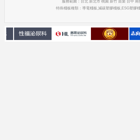
服務範圍：台北 新北市 桃園 新竹 苗栗 台中 南投
特殊棧板種類：導電棧板,減碳塑膠棧板,ESG塑膠棧