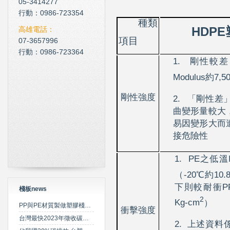
05-3414277
現在科技化的清潔公司
行動：0986-723354
種類
雲南臘肉的醃製介紹
HDPE
高雄電話：
項目
07-3657996
心肌梗塞拍打手肘傳言是假
行動：0986-723364
1.
剛性較差
Modulus
約
7,5
剛性強度
2.
「剛性差
曲變形量較大
易因變形大而
接危險性
1.
PE
之低溫
（
-20
℃約
10.
下則較耐衝
P
棧板news
2
Kg-cm
）
PP與PE材質製做塑膠棧板之特性比較
衝擊強度
台灣最快2023年徵收碳費 擬定期調升費率
2.
上述資料