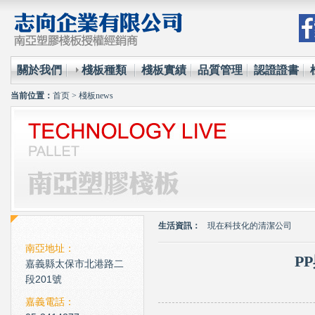
關於我們
棧板種類
棧板實績
品質管理
認證證書
当前位置：
首页
>
棧板news
環保材質的使用已經成為全
台塑王永慶的傳奇一生與典
生活資訊：
現在科技化的清潔公司
雲南臘肉的醃製介紹
南亞地址：
P
嘉義縣太保市北港路二
心肌梗塞拍打手肘傳言是假
段201號
環保材質的使用已經成為全
嘉義電話：
台塑王永慶的傳奇一生與典