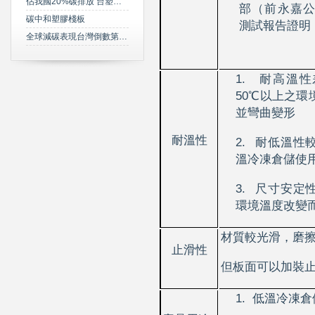
佔我國20%碳排放 台塑規劃2050年達成淨零碳排
部（前永嘉
碳中和塑膠棧板
測試報告證明
全球減碳表現台灣倒數第三 綠委年底提「氣候變遷法」草案雪恥
1.
耐高溫性
50
℃以上之環
並彎曲變形
耐溫性
2.
耐低溫性
溫冷凍倉儲使
3.
尺寸安定
環境溫度改變
材質較光滑，磨
止滑性
但板面可以加裝
1.
低溫冷凍倉