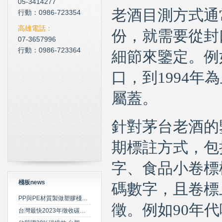
05-3414277
老酒目測方式通
現在科技化的清潔公司
行動：0986-723354
雲南臘肉的醃製介紹
高雄電話：
份，就需要從封
07-3657996
心肌梗塞拍打手肘傳言是假
行動：0986-723364
細節來鑒定。例
口，到
1994
年為
屬蓋。
針對茅台老酒的
期標註方式，包
字、食品小卷標
棧板news
碼數字，且卷標
PP與PE材質製做塑膠棧板之特性比較
徵。例如
90
年代
台灣最快2023年徵收碳費 擬定期調升費率