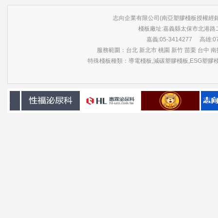
志向企業有限公司(南亞塑膠棧板授權經銷商) 版權所有 ©
棧板廠址:嘉義縣太保市北港路
嘉義:05-3414277 高雄:07-3
服務範圍：台北 新北市 桃園 新竹 苗栗 台中 南投
特殊棧板種類：導電棧板,減碳塑膠棧板,ESG塑膠