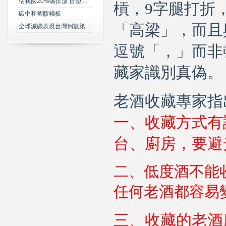
佔我國20%碳排放 台塑規劃2050年達成淨零碳排
槓，
9
字腿打折
碳中和塑膠棧板
「高梁」，而且
全球減碳表現台灣倒數第三 綠委年底提「氣候變遷法」草案雪恥
逗號「，」而非
藏家識別真偽。
老酒
收藏專家指
一、收藏方式有
台、廚房，要避
二、低度酒不能
任何老酒都容易
三、收藏的老酒