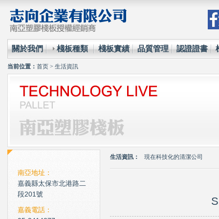
關於我們
棧板種類
棧板實績
品質管理
認證證書
当前位置：
首页
>
生活資訊
環保材質的使用已經成為全
台塑王永慶的傳奇一生與典
生活資訊：
現在科技化的清潔公司
雲南臘肉的醃製介紹
南亞地址：
嘉義縣太保市北港路二
心肌梗塞拍打手肘傳言是假
段201號
S
環保材質的使用已經成為全
嘉義電話：
台塑王永慶的傳奇一生與典