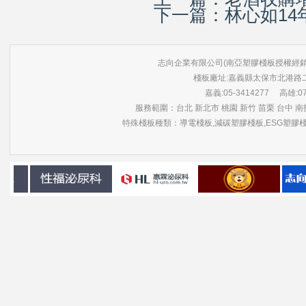
下一篇：
林心如14
志向企業有限公司(南亞塑膠棧板授權經銷商) 版權所有 ©
棧板廠址:嘉義縣太保市北港路
嘉義:05-3414277 高雄:07-3
服務範圍：台北 新北市 桃園 新竹 苗栗 台中 南投
特殊棧板種類：導電棧板,減碳塑膠棧板,ESG塑膠棧