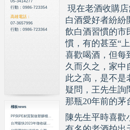
05-3414277
現在
老酒
收購
店
現在科技化的清潔公司
行動：0986-723354
雲南臘肉的醃製介紹
高雄電話：
白酒愛好者紛紛
07-3657996
心肌梗塞拍打手肘傳言是假
行動：0986-723364
飲白酒習慣的市
慣，有的甚至
“
上
喜歡喝酒，但每
久而久之，家中
此之高，是不是
疑問，王先生詢
那瓶
20
年前的茅
棧板news
陳
先生平時喜歡
PP與PE材質製做塑膠棧板之特性比較
台灣最快2023年徵收碳費 擬定期調升費率
有名的老酒拍出