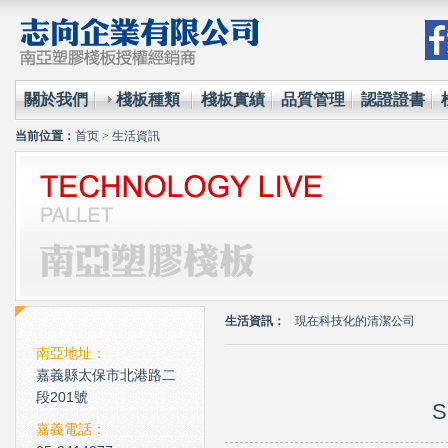
關於我們
棧板種類
棧板實績
品質管理
認證證書
当前位置：
首页
>
生活資訊
環保材質的使用已經成為全
台塑王永慶的傳奇一生與典
生活資訊：
現在科技化的清潔公司
雲南臘肉的醃製介紹
南亞地址：
嘉義縣太保市北港路二
心肌梗塞拍打手肘傳言是假
段201號
S
環保材質的使用已經成為全
嘉義電話：
台塑王永慶的傳奇一生與典