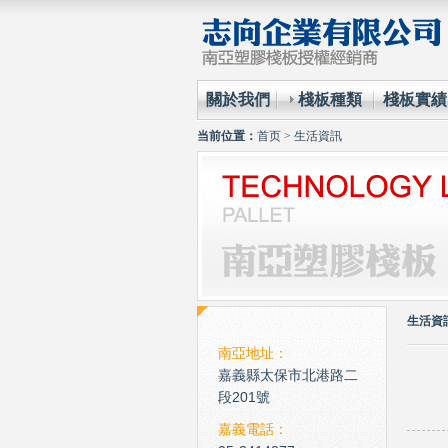
關於我們
棧板種類
棧板實績
当前位置：
首页
>
生活資訊
生活資
南亞地址：
嘉義縣太保市北港路二
段201號
嘉義電話：