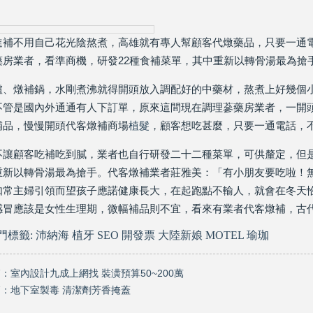
現在科技化的清潔公司
雲南臘肉的醃製介紹
進補不用自己花光陰熬煮，高雄就有專人幫顧客代燉藥品，只要一通
心肌梗塞拍打手肘傳言是假的
藥房業者，看準商機，研發22種食補菜單，其中重新以轉骨湯最為搶
爐、燉補鍋，水剛煮沸就得開頭放入調配好的中藥材，熬煮上好幾個
不管是國內外通通有人下訂單，原來這間現在調理蔘藥房業者，一開
補品，慢慢開頭代客燉補商場
植髮
，顧客想吃甚麼，只要一通電話，
不讓顧客吃補吃到膩，業者也自行研發二十二種菜單，可供釐定，但
重新以轉骨湯最為搶手。代客燉補業者莊雅美：「有小朋友要吃啦！
如常主婦引領而望孩子應諾健康長大，在起跑點不輸人，就會在冬天
感冒應該是女性生理期，微幅補品則不宜，看來有業者代客燉補，古
熱門標籤:
沛納海
植牙
SEO
開發票
大陸新娘
MOTEL
瑜珈
篇：
室內設計九成上網找 裝潢預算50~200萬
篇：
地下室製毒 清潔劑芳香掩蓋