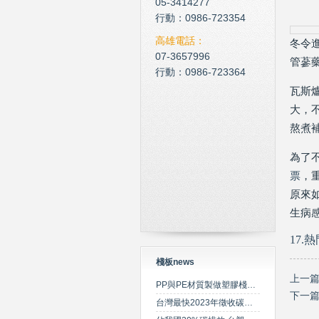
05-3414277
行動：0986-723354
高雄電話：
冬令
07-3657996
管蔘
行動：0986-723364
瓦斯
大，
熬煮
為了
票
，
原來
生病
17.
棧板news
上一
PP與PE材質製做塑膠棧板之特性比較
下一
台灣最快2023年徵收碳費 擬定期調升費率