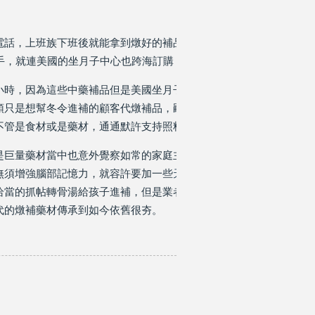
電話，上班族下班後就能拿到燉好的補品，而捧場代燉的其實是一家
手，就連美國的坐月子中心也跨海訂購，巡行真空宅配送到海外。
小時，因為這些中藥補品但是美國坐月子中心業者首先決斷。功勞做
頭只是想幫冬令進補的顧客代燉補品，嗣後覺察現太忙，沒實施花流
不管是食材或是藥材，通通默許支持照料。
是巨量藥材當中也意外覺察如常的家庭主婦最酷愛熬煮的食補
上海開
無須增強腦部記憶力，就容許要加一些
天麻
、蔘片啦，做一個提氣。
恰當的抓帖轉骨湯給孩子進補，但是業者展示，吃補依舊有禁忌，即
代的燉補藥材傳承到如今依舊很夯。