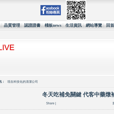
品質管理
認證證書
棧板news
生活資訊
網站導覽
回
環保材質的使用已經成為全世界各大國際企業的顯學
台塑王永慶的傳奇一生與典範
訊：
現在科技化的清潔公司
雲南臘肉的醃製介紹
冬天吃補免關鍵 代客中藥燉
心肌梗塞拍打手肘傳言是假的
Share
|
環保材質的使用已經成為全世界各大國際企業的顯學
台塑王永慶的傳奇一生與典範