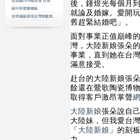
佔我國20%碳排放 台塑規劃2050年達成淨零碳排
後，鍾煜光每個月
碳中和塑膠棧板
就論及婚嫁。愛開
全球減碳表現台灣倒數第三 綠委年底提「氣候變遷法」草案雪恥
舊趕緊結婚吧」。
面對事業正值巔峰
灣，大陸新娘張朵
事業，直到她在台
滿意接受。
赴台的大陸新娘張
餘還在鶯歌陶瓷博
取得客戶激昂掌聲
大陸新娘
張朵說自
大陸妹，但我愛台
「
大陸新娘
」的刻
力。