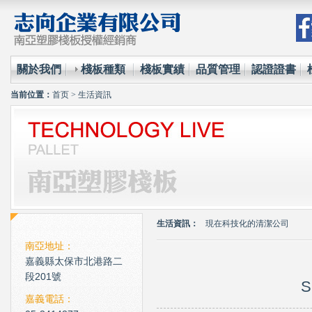
關於我們
棧板種類
棧板實績
品質管理
認證證書
当前位置：
首页
>
生活資訊
環保材質的使用已經成為全
台塑王永慶的傳奇一生與典
生活資訊：
現在科技化的清潔公司
雲南臘肉的醃製介紹
南亞地址：
嘉義縣太保市北港路二
心肌梗塞拍打手肘傳言是假
段201號
S
環保材質的使用已經成為全
嘉義電話：
台塑王永慶的傳奇一生與典