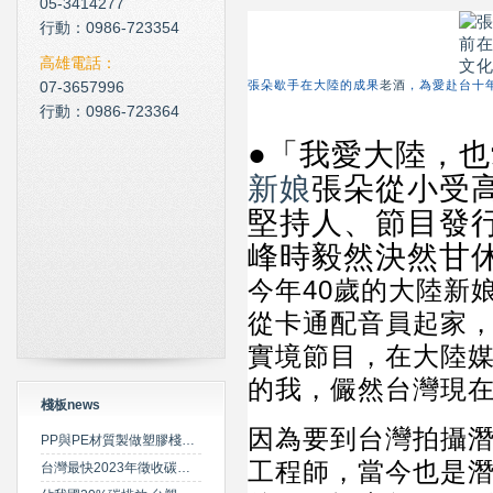
05-3414277
現在科技化的清潔公司
行動：0986-723354
雲南臘肉的醃製介紹
高雄電話：
07-3657996
張朵歇手在大陸的成果
老酒
，為愛赴台十
心肌梗塞拍打手肘傳言是假
行動：0986-723364
●「我愛大陸，
新娘
張朵從小受
堅持人、節目發
峰時毅然決然甘
今年40歲的大陸新
從卡通配音員起家
實境節目，在大陸
的我，儼然台灣現
棧板news
因為要到台灣拍攝
PP與PE材質製做塑膠棧板之特性比較
工程師，當今也是
台灣最快2023年徵收碳費 擬定期調升費率