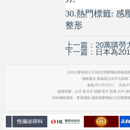
30.熱門標籤:
感
整形
上一篇：
20萬購
下一篇：
日本為20
志向企業有限公司(南亞塑膠棧板授權經銷商) 版權所有 ©
棧板廠址:嘉義縣太保市北港路
嘉義:05-3414277 高雄:07-3
服務範圍：台北 新北市 桃園 新竹 苗栗 台中 南投
特殊棧板種類：導電棧板,減碳塑膠棧板,ESG塑膠棧