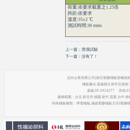
荷重:依要求載重之1.25倍
跨距:依要求
溫度:35±2
℃
測試時間:30 mins
上一篇：
滑溜試驗
下一篇：没有了！
志向企業有限公司(南亞塑膠棧板授權經銷商) 版權所有 ©
棧板廠址:嘉義縣太保市北港路
嘉義:05-3414277 高雄:07-3
服務範圍：台北 新北市 桃園 新竹 苗栗 台中 南投
特殊棧板種類：導電棧板,減碳塑膠棧板,ESG塑膠棧