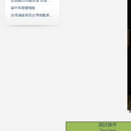
佔我國20%碳排放 台塑規劃2050年達成淨零碳排
碳中和塑膠棧板
全球減碳表現台灣倒數第三 綠委年底提「氣候變遷法」草案雪恥
測試條件
Test item