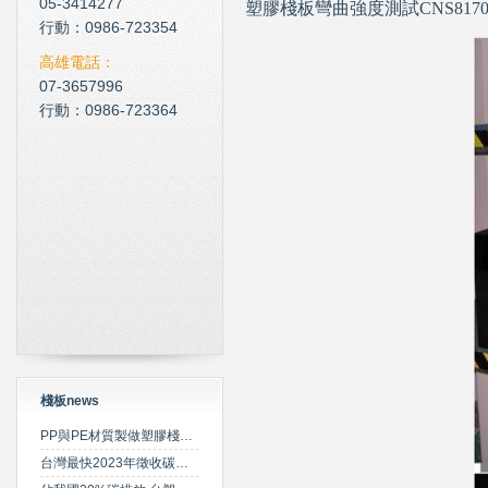
05-3414277
塑膠棧板
彎曲強度測試CNS817
現在科技化的清潔公司
行動：0986-723354
雲南臘肉的醃製介紹
高雄電話：
07-3657996
心肌梗塞拍打手肘傳言是假
行動：0986-723364
棧板news
PP與PE材質製做塑膠棧板之特性比較
台灣最快2023年徵收碳費 擬定期調升費率