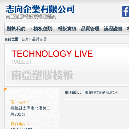
關於我們
棧板種類
棧板實績
品質管理
認證證書
当前位置：
首页
>
品質管理
環保材質的使用已經成為全
台塑王永慶的傳奇一生與典
生活資訊：
現在科技化的清潔公司
雲南臘肉的醃製介紹
南亞地址：
嘉義縣太保市北港路二
心肌梗塞拍打手肘傳言是假
段201號
環保材質的使用已經成為全
嘉義電話：
台塑王永慶的傳奇一生與典