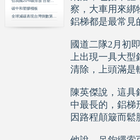
佔我國20%碳排放 台塑規劃2050年達成淨零碳排
察，大車用來綁
碳中和塑膠棧板
全球減碳表現台灣倒數第三 綠委年底提「氣候變遷法」草案雪恥
鋁梯都是最常見
國道二隊2月初
上出現一具大型
清除，上頭滿是
陳英傑說，這具
中最長的，鋁梯
因路程顛簸而鬆