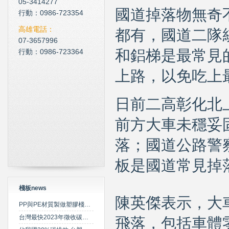
05-3414277
國道掉落物無奇
現在科技化的清潔公司
行動：0986-723354
雲南臘肉的醃製介紹
高雄電話：
都有，國道二隊
07-3657996
心肌梗塞拍打手肘傳言是假
行動：0986-723364
和鋁梯是最常見
上路，以免吃上
日前二高彰化北
前方大車未穩妥
落；國道公路警
板是國道常見掉
棧板news
陳英傑表示，大
PP與PE材質製做塑膠棧板之特性比較
台灣最快2023年徵收碳費 擬定期調升費率
飛落，包括車體