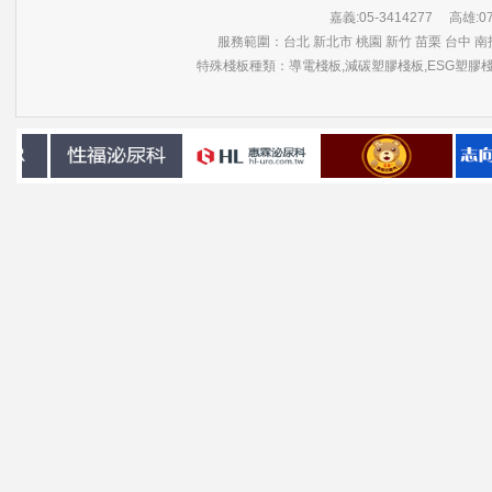
嘉義:05-3414277 高雄:07-3
服務範圍：台北 新北市 桃園 新竹 苗栗 台中 南投
特殊棧板種類：導電棧板,減碳塑膠棧板,ESG塑膠棧