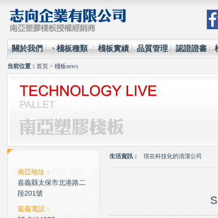
關於我們
棧板種類
棧板實績
品質管理
認證證書
当前位置：
首页
>
棧板news
環保材質的使用已經成為全
台塑王永慶的傳奇一生與典
生活資訊：
現在科技化的清潔公司
雲南臘肉的醃製介紹
南亞地址：
嘉義縣太保市北港路二
心肌梗塞拍打手肘傳言是假
段201號
S
環保材質的使用已經成為全
嘉義電話：
台塑王永慶的傳奇一生與典