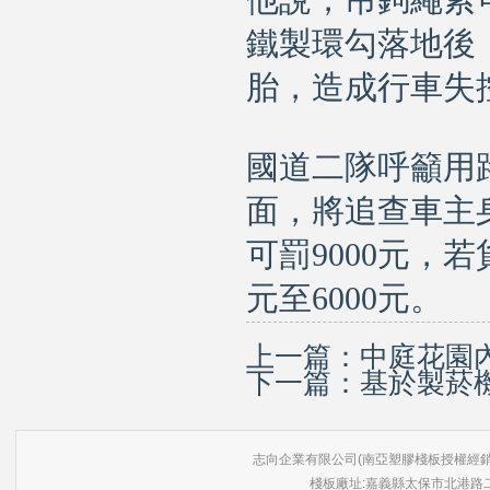
他說，吊鉤繩索
鐵製環勾落地後
胎，造成行車失
國道二隊呼籲用
面，將追查車主
可罰9000元，
元至6000元。
上一篇：
中庭花園
下一篇：
基於製菸
志向企業有限公司(南亞塑膠棧板授權經銷商) 版權所有 ©
棧板廠址:嘉義縣太保市北港路