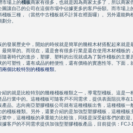
灣市場上的
棧板
商家有很多，也就是因為商家太多了，所以商家
現在科技化的清潔公司
企圖讓自己的公司在這個市場中佔據更多的客戶份額。而市場上
料棧板三種，（當然中古棧板就不計算在裡面囉）。另外還能夠
雲南臘肉的醃製介紹
類劃分。
心肌梗塞拍打手肘傳言是假的
板的發展歷史中，開始的時候就是簡單的幾根木材搭配起來就是
、最簡單的。而現在，還是會有很多行業是還在使用木材棧板的
而隨著時代的進步，塑膠、塑料的出現就成為了製作棧板的主要
狀的可塑性，還有成品的輕便性，還有價格的實惠性等。下面，
紹兩個比較特別的棧板種類
。
介紹的就是比較特別的幾種
棧板
種類之一，導電型棧板。這是一
品行業中的。這種棧板可隨客戶不同需求，提供表面阻抗率在10 5 Ω 
板產品。志向南亞塑膠棧板公司就有這種棧板出售，這種棧板一
力的棧板種類。另外，還要介紹的是加強型塑膠棧板，這種棧板
行業中，這種棧板的承重能力比較強，同樣是深受顧客們的歡迎
根據客戶的不同需求提供加強型
塑膠棧板
產品，目前提供：FCJ-120