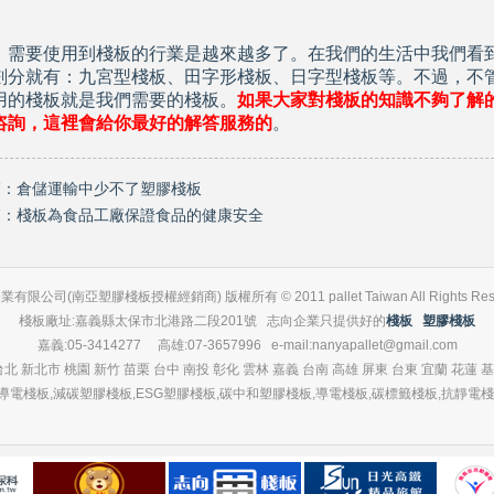
，需要使用到
棧板
的行業是越來越多了。在我們的生活中我們看
劃分就有：九宮型棧板、田字形棧板、日字型棧板等。不過，不
用的棧板就是我們需要的棧板。
如果大家對棧板的知識不夠了解
咨詢，這裡會給你最好的解答服務的
。
篇：
倉儲運輸中少不了塑膠棧板
篇：
棧板為食品工廠保證食品的健康安全
有限公司(南亞塑膠棧板授權經銷商) 版權所有 © 2011 pallet Taiwan All Rights Rese
棧板廠址:嘉義縣太保市北港路二段201號 志向企業只提供好的
棧板
塑膠棧板
嘉義:05-3414277 高雄:07-3657996 e-mail:nanyapallet@gmail.com
 新北市 桃園 新竹 苗栗 台中 南投 彰化 雲林 嘉義 台南 高雄 屏東 台東 宜蘭 花蓮 基
電棧板,減碳塑膠棧板,ESG塑膠棧板,碳中和塑膠棧板,導電棧板,碳標籤棧板,抗靜電