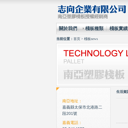
關於我們
棧板種類
棧板實績
当前位置：
首页
>
棧板news
生活資
南亞地址：
嘉義縣太保市北港路二
段201號
嘉義電話：