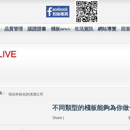
品質管理
認證證書
棧板news
生活資訊
網站導覽
回
環保材質的使用已經成為全世界各大國際企業的顯學
台塑王永慶的傳奇一生與典範
訊：
現在科技化的清潔公司
雲南臘肉的醃製介紹
不同類型的棧板能夠為你做
心肌梗塞拍打手肘傳言是假的
Share
|
環保材質的使用已經成為全世界各大國際企業的顯學
台塑王永慶的傳奇一生與典範