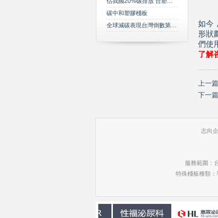
佔我國20%碳排放 台塑規劃2050年達成淨零碳排
碳中和塑膠棧板
如今
全球減碳表現台灣倒數第三 綠委年底提「氣候變遷法」草案雪恥
形狀
們使
了解
上一
下一
志向企業
服務範圍：台北
特殊棧板種類：導