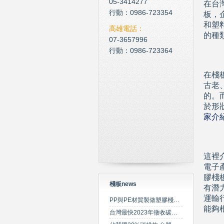
05-3414277
在台
行動：0986-723354
板，
和塑
高雄電話：
的種
07-3657996
行動：0986-723364
在棧
古老
的。
於形
家介
這裡
電子產
膠棧
棧板news
有潛
運輸
PP與PE材質製做塑膠棧板之特性比較
能夠
台灣最快2023年徵收碳費 擬定期調升費率