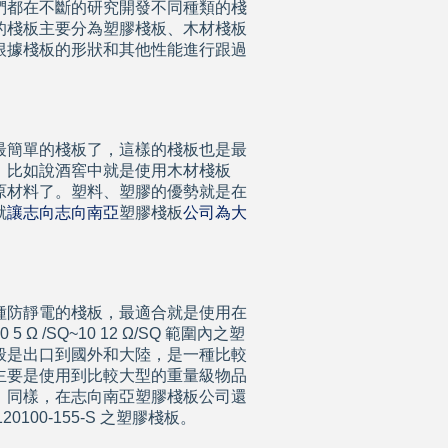
們都在不斷的研究開發不同種類的棧
的棧板主要分為塑膠棧板、木材棧板
根據棧板的形狀和其他性能進行跟過
最簡單的棧板了，這樣的棧板也是最
，比如說酒窖中就是使用木材棧板
原材料了。塑料、塑膠的優勢就是在
就
讓志向志向南亞
塑膠棧板
公司為大
種防靜電的棧板，最適合就是使用在
/SQ~10 12 Ω/SQ 範圍內之塑
般是出口到國外和大陸，是一種比較
主要是使用到比較大型的重量級物品
。同樣，在志向南亞塑膠棧板公司還
100-155-S 之
塑膠棧板
。