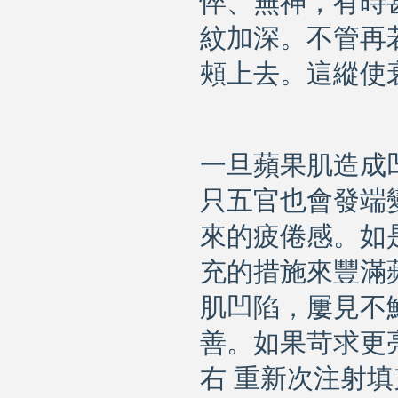
悴、無神，有時
紋加深。不管再
頰上去。這縱使
一旦蘋果肌造成
只五官也會發端
來的疲倦感。如
充的措施來豐滿
肌凹陷，屢見不
善。如果苛求更
右
重新次注射填