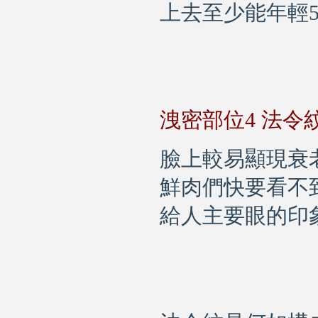
上去至少能年輕
洩密部位
4
法令
臉上較易顯現衰
鮮肉們快要看不
給人主要眼的印