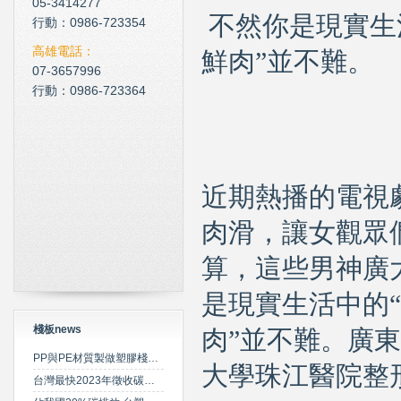
05-3414277
現在科技化的清潔公司
不然你是現實生
行動：0986-723354
雲南臘肉的醃製介紹
高雄電話：
鮮肉
”
並不難。
心肌梗塞拍打手肘傳言是假
07-3657996
行動：0986-723364
近期熱播的電視
肉滑，讓女觀眾
算，這些男神廣
是現實生活中的
“
棧板news
肉
”
並不難。廣東
PP與PE材質製做塑膠棧板之特性比較
大學珠江醫院
整
台灣最快2023年徵收碳費 擬定期調升費率