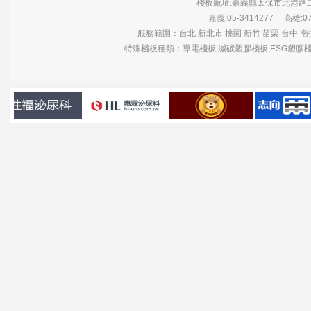
棧板廠址:嘉義縣太保市北港路
嘉義:05-3414277 高雄:07-3
服務範圍：台北 新北市 桃園 新竹 苗栗 台中 南投
特殊棧板種類：導電棧板,減碳塑膠棧板,ESG塑膠棧