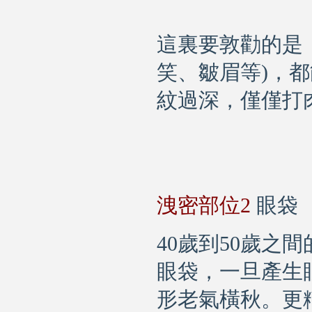
這裏要敦勸的是
笑、皺眉等
)
，都
紋過深，僅僅打
洩密部位
2
眼袋
40
歲到
50
歲之間
眼袋
，一旦產生
形老氣橫秋。更