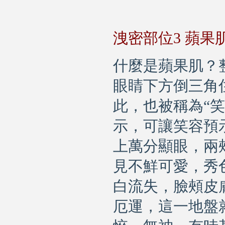
洩密部位
3
蘋果
什麼是蘋果肌？
眼睛下方倒三角
此，也被稱為
“
笑
示，可讓笑容預
上萬分顯眼，兩
見不鮮可愛，秀
白流失，臉頰皮
厄運，這一地盤