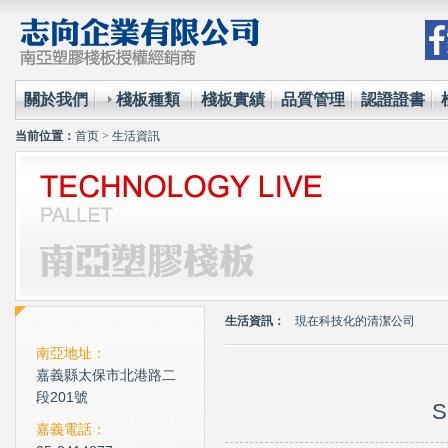
關於我們
棧板種類
棧板實績
品質管理
認證證書
当前位置：
首页
>
生活資訊
環保材質的使用已經成為全
台塑王永慶的傳奇一生與典
現在科技化的清潔公司
生活資訊：
雲南臘肉的醃製介紹
南亞地址：
心肌梗塞拍打手肘傳言是假
嘉義縣太保市北港路二
段201號
環保材質的使用已經成為全
S
嘉義電話：
台塑王永慶的傳奇一生與典