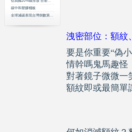
佔我國20%碳排放 台塑規劃2050年達成淨零碳排
碳中和塑膠棧板
全球減碳表現台灣倒數第三 綠委年底提「氣候變遷法」草案雪恥
洩密部位：
額紋
要是你重要
“
偽小
情幹嗎鬼馬趣怪
對著鏡子微微一
額紋即或最簡單