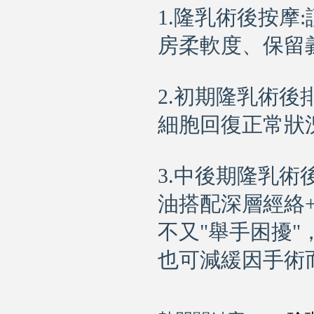
1.
隆乳
術後按摩
房柔軟度、保留
2.初期
隆乳
術後
細胞回復正常狀
3.中後期隆乳
油搭配深層經絡
不又"舉手困擾
也可減緩因手術