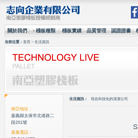
關於我們
棧板種類
棧板實績
品質管理
認證證書
当前位置：
首页
>
生活資訊
環保材質的使用已經成為全
台塑王永慶的傳奇一生與典
現在科技化的清潔公司
生活資訊：
雲南臘肉的醃製介紹
南亞地址：
心肌梗塞拍打手肘傳言是假
嘉義縣太保市北港路二
環保材質的使用已經成為全
段201號
S
台塑王永慶的傳奇一生與典
嘉義電話：