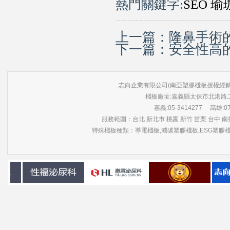
熱門關鍵字
:
SEO
瑜
上一篇：
隆鼻手術
下一篇：
安全性高
志向企業有限公司(南亞塑膠棧板授權經銷商) 版權所有 ©
棧板廠址:嘉義縣太保市北港路
嘉義:05-3414277 高雄:07-3
服務範圍：台北 新北市 桃園 新竹 苗栗 台中 南投
特殊棧板種類：導電棧板,減碳塑膠棧板,ESG塑膠棧