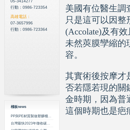
05-3414277
現在科技化的清潔公司
美國有位醫生調查
行動：0986-723354
雲南臘肉的醃製介紹
高雄電話：
只是這可以因
整
心肌梗塞拍打手肘傳言是假
07-3657996
行動：0986-723364
(Accolate
未然莢膜孿縮的
容。
其實術後按摩才
否若隱若現的關
金時期，因為普
棧板news
這個時期也是疤
PP與PE材質製做塑膠棧板之特性比較
台灣最快2023年徵收碳費 擬定期調升費率