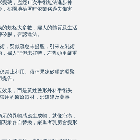
形變硬，歷經11次手術無法進步神
形，桃園地檢署昨依業務過失傷害
膜的規格大多數，婦人的體質及生活
凍矽膠，否認違法。
手術，疑似疏忽未提醒，引來左乳術
手術，婦人非但未好轉，左乳頭更嚴重
署仍禁止利用、俗稱果凍矽膠的凝聚
而提告。
質效果，而是黃姓整形外科手術失
禁用的醫療器材，涉嫌違反藥事
預示的異物感應生成物，就像疤痕，
縮現象各自替換，嚴重者乳房會變形