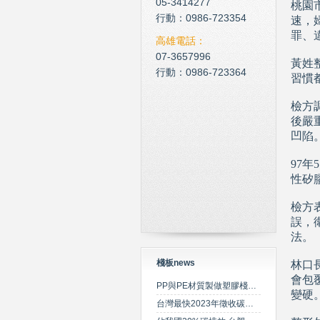
05-3414277
桃園
行動：0986-723354
速，
罪、
高雄電話：
07-3657996
黃姓
行動：0986-723364
習慣
檢方
後嚴
凹陷
97
性矽
檢方
誤，衛
法。
棧板news
林口
會包
PP與PE材質製做塑膠棧板之特性比較
變硬
台灣最快2023年徵收碳費 擬定期調升費率