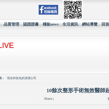
品質管理
認證證書
棧板news
生活資訊
網站導覽
回
環保材質的使用已經成為全世界各大國際企業的顯學
台塑王永慶的傳奇一生與典範
訊：
現在科技化的清潔公司
雲南臘肉的醃製介紹
10餘次整形手術無效醫師
心肌梗塞拍打手肘傳言是假的
Share
|
環保材質的使用已經成為全世界各大國際企業的顯學
台塑王永慶的傳奇一生與典範