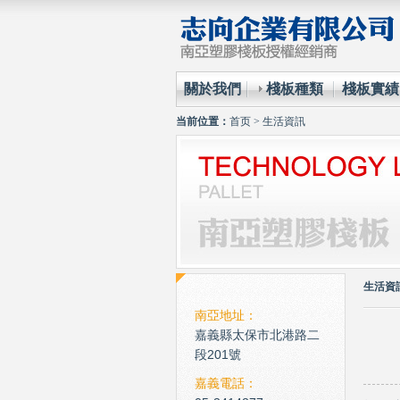
關於我們
棧板種類
棧板實績
当前位置：
首页
>
生活資訊
生活資
南亞地址：
嘉義縣太保市北港路二
段201號
嘉義電話：