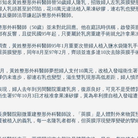
市知名黃姓
整形
外科醫師替50歲婦人
隆乳
，招致婦人左乳莢膜變
現在科技化的清潔公司
婦人乳頭甚至於凹陷，花10萬元違法植入果凍矽膠，連右乳也變
違反藥師法罪嫌起訴整形外科醫師。
雲南臘肉的醃製介紹
心肌梗塞拍打手肘傳言是假的
整形外科醫師（50歲）並未對此回應。他在庭訊時供稱，啟發莢
都有反響，且從民國95年起，只要屬於乳房重建手術就允許拿果
調查，黃姓整形外科醫師95年1月重要次替婦人植入鹽水袋隆乳
重莢膜變形，同年8月至97年2月，齊頭並進多達10次去除莢膜
。
年5月，黃姓整形外科醫師夢想婦人支付10萬元，改植入發端衛生
膠仍未進步，卻連右乳也變型，滋生雙乳現形高低差距，婦人憤
表現，婦人去年到另間醫院重建乳房，復原良好，可見不是受體
生署97年10月3日才核准拿
果凍矽膠
，黃為牟利擅自植入發端遭
長庚醫院顯微重建
整形外科
醫師說，「莢膜」是人體對外來物質
覆被植入的義乳，每一名
隆乳
者都有，但莢膜浮現變厚變硬的攣
。