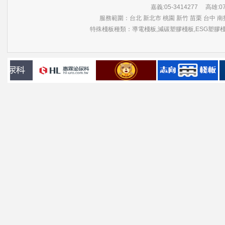
嘉義:05-3414277 高雄:07-3
服務範圍：台北 新北市 桃園 新竹 苗栗 台中 南投
特殊棧板種類：導電棧板,減碳塑膠棧板,ESG塑膠棧