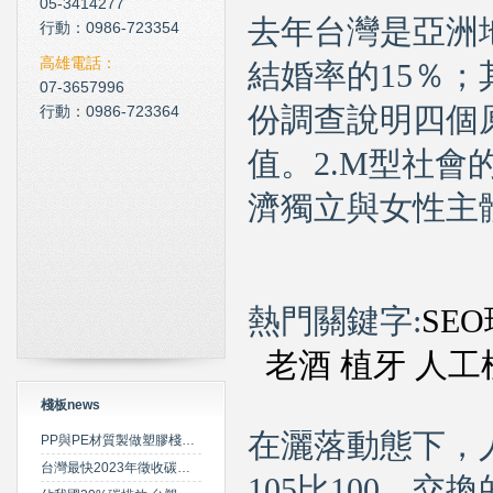
05-3414277
去年台灣是亞洲
雲南臘肉的醃製介紹
行動：0986-723354
心肌梗塞拍打手肘傳言是假
高雄電話：
結婚率的15％；
07-3657996
行動：0986-723364
份調查說明四個
值。2.M型社會
濟獨立與女性主
熱門關鍵字:
SEO
老酒
植牙
人工
棧板news
在灑落動態下，
PP與PE材質製做塑膠棧板之特性比較
台灣最快2023年徵收碳費 擬定期調升費率
105比100，