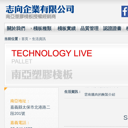
關於我們
棧板種類
棧板實績
品質管理
認證證書
当前位置：
首页
>
生活資訊
環保材質的使用已經成為全
台塑王永慶的傳奇一生與典
現在科技化的清潔公司
生活資訊：
雲南臘肉的醃製介紹
心肌梗塞拍打手肘傳言是假
南亞地址：
嘉義縣太保市北港路二
環保材質的使用已經成為全
段201號
S
台塑王永慶的傳奇一生與典
嘉義電話：
現在科技化的清潔公司