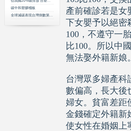
佔我國20%碳排放 台塑規劃2050年達成淨零碳排
碳中和塑膠棧板
產前確診若是女
全球減碳表現台灣倒數第三 綠委年底提「氣候變遷法」草案雪恥
下女嬰予以絕密
100，不遵守一胎
比100。所以
無法娶外籍新娘
台灣眾多婦產科
數偏高，長大後
婦女。貧富差距
金錢確定外籍新
使女性在婚姻上