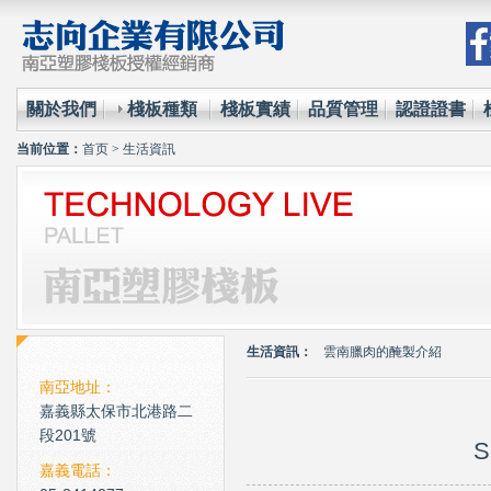
關於我們
棧板種類
棧板實績
品質管理
認證證書
当前位置：
首页
>
生活資訊
環保材質的使用已經成為全
台塑王永慶的傳奇一生與典
現在科技化的清潔公司
生活資訊：
雲南臘肉的醃製介紹
心肌梗塞拍打手肘傳言是假
南亞地址：
嘉義縣太保市北港路二
環保材質的使用已經成為全
段201號
S
台塑王永慶的傳奇一生與典
嘉義電話：
現在科技化的清潔公司