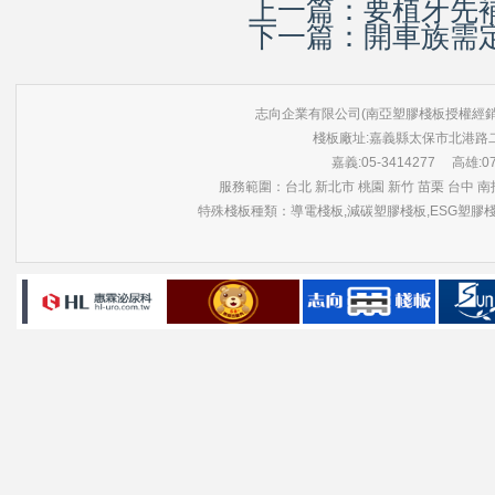
上一篇：
要植牙先
下一篇：
開車族需
志向企業有限公司(南亞塑膠棧板授權經銷商) 版權所有 ©
棧板廠址:嘉義縣太保市北港路
嘉義:05-3414277 高雄:07-3
服務範圍：台北 新北市 桃園 新竹 苗栗 台中 南投
特殊棧板種類：導電棧板,減碳塑膠棧板,ESG塑膠棧