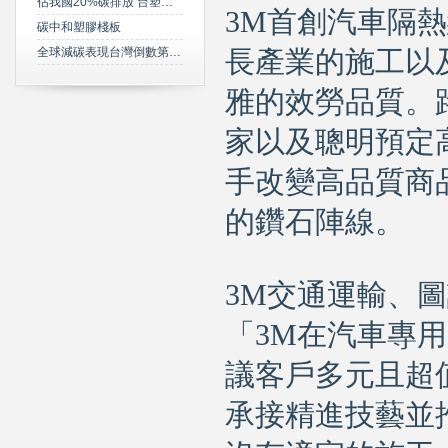
佔我國20%碳排放 台塑規劃2050年達成淨零碳排
3M首創汽車隔
碳中和塑膠棧板
全球減碳表現台灣倒數第三 綠委年底提「氣候變遷法」草案雪恥
長產業的施工以
雅的效勞品質。
家以及聰明預定
手改變高品質商
的鑽石陣線。
3M交通運輸、
「3M在汽車專
議客戶多元且超
承接精進技藝並