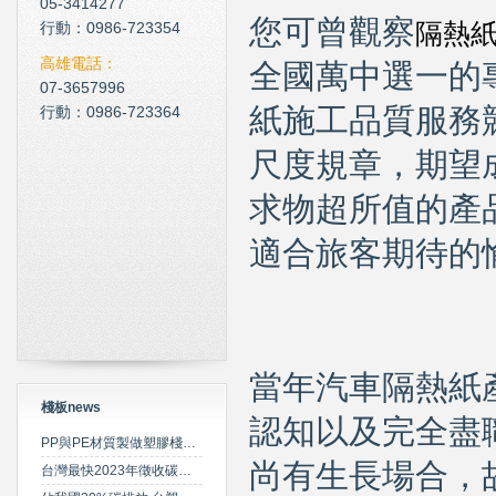
05-3414277
您可曾觀察
雲南臘肉的醃製介紹
行動：0986-723354
隔熱
心肌梗塞拍打手肘傳言是假
高雄電話：
全國萬中選一的
07-3657996
行動：0986-723364
紙施工品質服務
尺度規章，期望
求物超所值的產
適合旅客期待的
當年汽車隔熱紙
棧板news
認知以及完全盡
PP與PE材質製做塑膠棧板之特性比較
尚有生長場合，
台灣最快2023年徵收碳費 擬定期調升費率