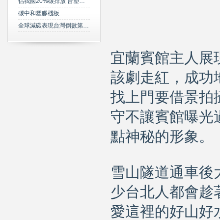
佔我國20%碳排放 台塑規劃2050年達成淨零碳排
碳中和塑膠棧板
全球減碳表現台灣倒數第三 綠委年底提「氣候變遷法」草案雪恥
宜蘭賓館主人展
該劇走紅，成功
找上門要借景拍
守不讓賓館曝光
點神秘的形象。
雪山隧道通車後
少台北人都會趁
愛這裡的好山好