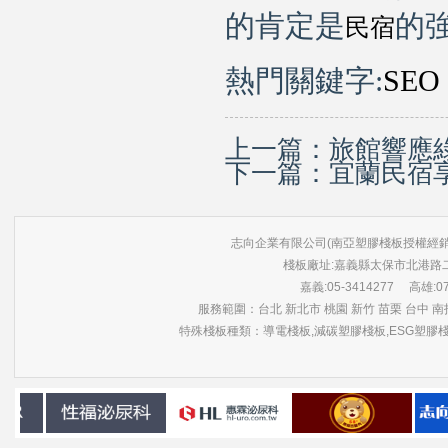
的肯定是
的
民宿
熱門關鍵字
:
SEO
上一篇：
旅館響應
下一篇：
宜蘭民宿享
志向企業有限公司(南亞塑膠棧板授權經銷商) 版權所有 ©
棧板廠址:嘉義縣太保市北港路
嘉義:05-3414277 高雄:07-3
服務範圍：台北 新北市 桃園 新竹 苗栗 台中 南投
特殊棧板種類：導電棧板,減碳塑膠棧板,ESG塑膠棧