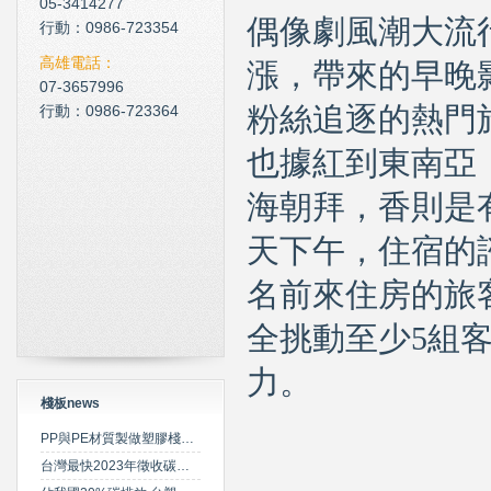
05-3414277
偶像劇風潮大流
現在科技化的清潔公司
行動：0986-723354
雲南臘肉的醃製介紹
高雄電話：
漲，帶來的早晚
07-3657996
心肌梗塞拍打手肘傳言是假
行動：0986-723364
粉絲追逐的熱門
也據紅到東南亞
海朝拜，香則是
天下午，住宿的
名前來住房的旅
全挑動至少5組
力。
棧板news
PP與PE材質製做塑膠棧板之特性比較
台灣最快2023年徵收碳費 擬定期調升費率