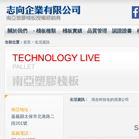
關於我們
棧板種類
棧板實績
品質管理
認證證書
当前位置：
首页
>
生活資訊
環保材質的使用已經成為全
台塑王永慶的傳奇一生與典
生活資訊：
現在科技化的清潔公司
雲南臘肉的醃製介紹
南亞地址：
嘉義縣太保市北港路二
心肌梗塞拍打手肘傳言是假
段201號
S
環保材質的使用已經成為全
嘉義電話：
台塑王永慶的傳奇一生與典