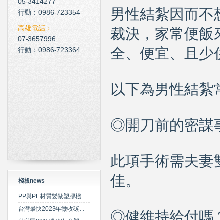
05-3414277
男性結紮因而不
現在科技化的清潔公司
行動：0986-723354
雲南臘肉的醃製介紹
高雄電話：
裁決，家常便飯
07-3657996
心肌梗塞拍打手肘傳言是假
行動：0986-723364
全、便宜、且少
以下為男性結紮
◎開刀前的密謀
此項手術需夫妻
佳。
棧板news
PP與PE材質製做塑膠棧板之特性比較
台灣最快2023年徵收碳費 擬定期調升費率
◎健維持給付嗎