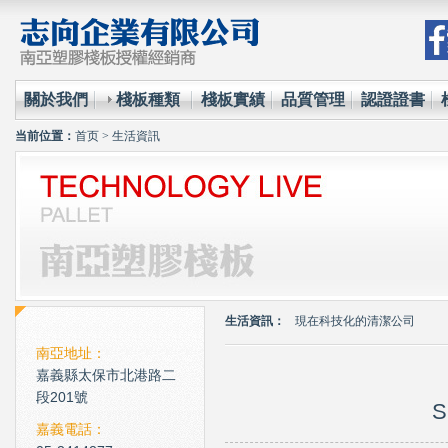
關於我們
棧板種類
棧板實績
品質管理
認證證書
当前位置：
首页
>
生活資訊
環保材質的使用已經成為全
台塑王永慶的傳奇一生與典
生活資訊：
現在科技化的清潔公司
雲南臘肉的醃製介紹
南亞地址：
嘉義縣太保市北港路二
心肌梗塞拍打手肘傳言是假
段201號
S
環保材質的使用已經成為全
嘉義電話：
台塑王永慶的傳奇一生與典