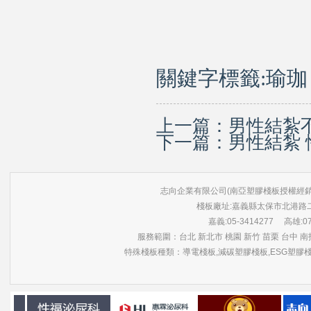
關鍵字標籤:
瑜珈
上一篇：
男性結紮
下一篇：
男性結紮
志向企業有限公司(南亞塑膠棧板授權經銷商) 版權所有 ©
棧板廠址:嘉義縣太保市北港路
嘉義:05-3414277 高雄:07-3
服務範圍：台北 新北市 桃園 新竹 苗栗 台中 南投
特殊棧板種類：導電棧板,減碳塑膠棧板,ESG塑膠棧