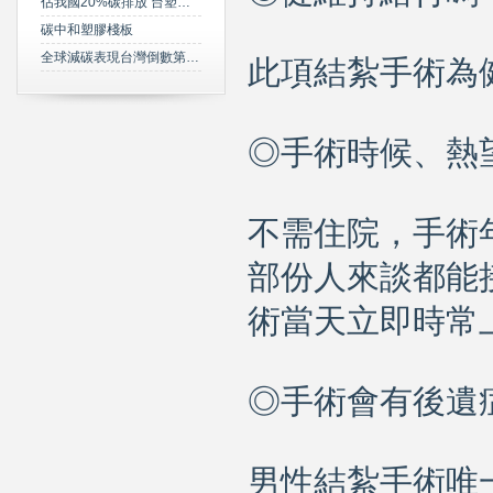
佔我國20%碳排放 台塑規劃2050年達成淨零碳排
碳中和塑膠棧板
全球減碳表現台灣倒數第三 綠委年底提「氣候變遷法」草案雪恥
此項結紮手術為
◎手術時候、熱
不需住院，手術
部份人來談都能
術當天立即時常
◎手術會有後遺
男性結紮手術唯