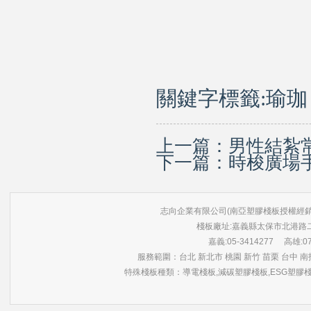
關鍵字標籤:
瑜珈
上一篇：
男性結紮
下一篇：
時梭廣場
志向企業有限公司(南亞塑膠棧板授權經銷商) 版權所有 ©
棧板廠址:嘉義縣太保市北港路
嘉義:05-3414277 高雄:07-3
服務範圍：台北 新北市 桃園 新竹 苗栗 台中 南投
特殊棧板種類：導電棧板,減碳塑膠棧板,ESG塑膠棧