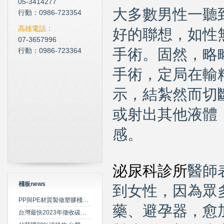
05-3414277
大多數男性一聽
現在科技化的清潔公司
行動：0986-723354
雲南臘肉的醃製介紹
高雄電話：
好的聯想，如性
07-3657996
心肌梗塞拍打手肘傳言是假
行動：0986-723364
手術。固然，略
手術，定局在輸
示，結紮然而切
或射出其他液體
感。
泌尿科診所
醫師
棧板news
到女性，因為眾
PP與PE材質製做塑膠棧板之特性比較
藥、避孕器，愈
台灣最快2023年徵收碳費 擬定期調升費率