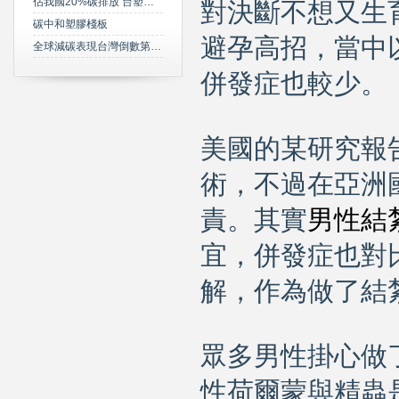
佔我國20%碳排放 台塑規劃2050年達成淨零碳排
對決斷不想又生
碳中和塑膠棧板
避孕高招，當中
全球減碳表現台灣倒數第三 綠委年底提「氣候變遷法」草案雪恥
併發症也較少。
美國的某研究報
術，不過在亞洲
責。其實
男性結
宜，併發症也對
解，作為做了結
眾多男性掛心做
性荷爾蒙與精蟲