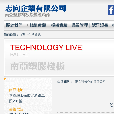
關於我們
棧板種類
棧板實績
品質管理
認證證書
当前位置：
首页
>
生活資訊
環保材質的使用已經成為全
台塑王永慶的傳奇一生與典
生活資訊：
現在科技化的清潔公司
雲南臘肉的醃製介紹
南亞地址：
嘉義縣太保市北港路二
心肌梗塞拍打手肘傳言是假
段201號
S
環保材質的使用已經成為全
嘉義電話：
台塑王永慶的傳奇一生與典