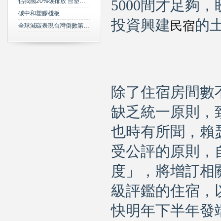
佔我國20%碳排放 台塑規劃2050年達成淨零碳排
5000間才足夠
碳中和塑膠棧板
投資興建
的
民宿
全球減碳表現台灣倒數第三 綠委年底提「氣候變遷法」草案雪恥
除了住宿房間數
缺乏統一原則，
也時有所聞，賴
受公評的原則，
度」，將增訂相
級評鑑的住宿，
快明年下半年發