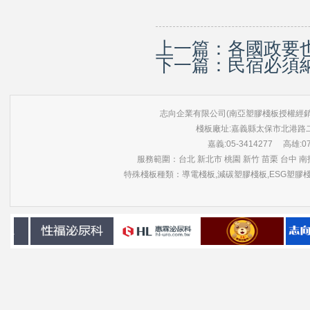
上一篇：
各國政要
下一篇：
民宿必須
志向企業有限公司(南亞塑膠棧板授權經銷商) 版權所有 ©
棧板廠址:嘉義縣太保市北港路
嘉義:05-3414277 高雄:07-3
服務範圍：台北 新北市 桃園 新竹 苗栗 台中 南投
特殊棧板種類：導電棧板,減碳塑膠棧板,ESG塑膠棧