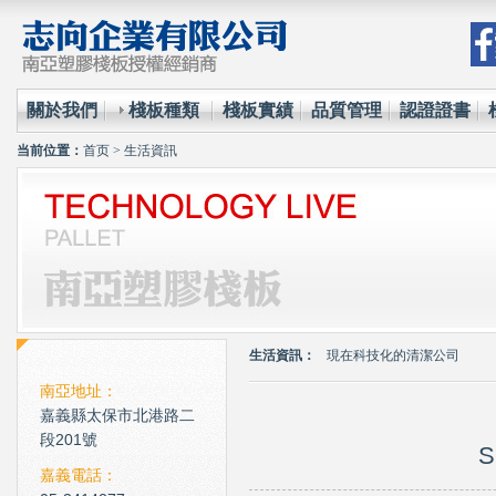
關於我們
棧板種類
棧板實績
品質管理
認證證書
当前位置：
首页
>
生活資訊
環保材質的使用已經成為全
台塑王永慶的傳奇一生與典
生活資訊：
現在科技化的清潔公司
雲南臘肉的醃製介紹
南亞地址：
嘉義縣太保市北港路二
心肌梗塞拍打手肘傳言是假
段201號
S
環保材質的使用已經成為全
嘉義電話：
台塑王永慶的傳奇一生與典