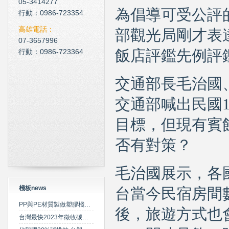
05-3414277
為倡導可受公評
現在科技化的清潔公司
行動：0986-723354
雲南臘肉的醃製介紹
高雄電話：
部觀光局剛才表
07-3657996
心肌梗塞拍打手肘傳言是假
行動：0986-723364
飯店評鑑先例評
交通部長毛治國
交通部喊出民國1
目標，但現有賓
否有對策？
毛治國展示，各
棧板news
台當今民宿房間數
PP與PE材質製做塑膠棧板之特性比較
後，旅遊方式也
台灣最快2023年徵收碳費 擬定期調升費率