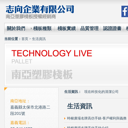
關於我們
棧板種類
棧板實績
品質管理
認證證書
当前位置：
首页
>
生活資訊
環保材質的使用已經成為全
台塑王永慶的傳奇一生與典
生活資訊：
現在科技化的清潔公司
雲南臘肉的醃製介紹
南亞地址：
生活資訊
嘉義縣太保市北港路二
心肌梗塞拍打手肘傳言是假
段201號
環保材質的使用已經成為全
時梭廣場名牌高仿手錶-客戶權利與義務
嘉義電話：
台塑王永慶的傳奇一生與典