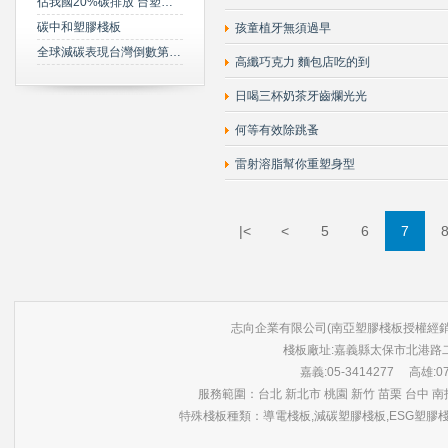
佔我國20%碳排放 台塑規劃2050年達成淨零碳排
碳中和塑膠棧板
孩童植牙無須過早
全球減碳表現台灣倒數第三 綠委年底提「氣候變遷法」草案雪恥
高纖巧克力 麵包店吃的到
日喝三杯奶茶牙齒爛光光
何等有效除跳蚤
雷射溶脂幫你重塑身型
|<
<
5
6
7
志向企業有限公司(南亞塑膠棧板授權經銷商) 版權所有 ©
棧板廠址:嘉義縣太保市北港路
嘉義:05-3414277 高雄:07-3
服務範圍：台北 新北市 桃園 新竹 苗栗 台中 南投
特殊棧板種類：導電棧板,減碳塑膠棧板,ESG塑膠棧