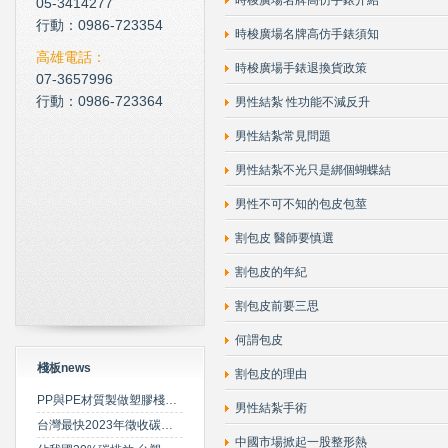
時梭廣場名牌高仿手錶介紹
05-3414277
現在科技化的清潔公司
行動：0986-723354
時梭廣場名牌高仿手錶須知
雲南臘肉的醃製介紹
高雄電話：
時梭廣場手錶退換貨政策
07-3657996
心肌梗塞拍打手肘傳言是假
行動：0986-723364
男性結紮 性功能不減反升
男性結紮常見問題
男性結紮不光只是綁個蝴蝶結
男性不可不知的包皮包莖
割包皮 醫師要慎選
割包皮的年紀
割包皮前要三思
何謂包皮
棧板news
割包皮的理由
PP與PE材質製做塑膠棧板之特性比較
男性結紮手術
台灣最快2023年徵收碳費 擬定期調升費率
中國市場掀起一股整形熱